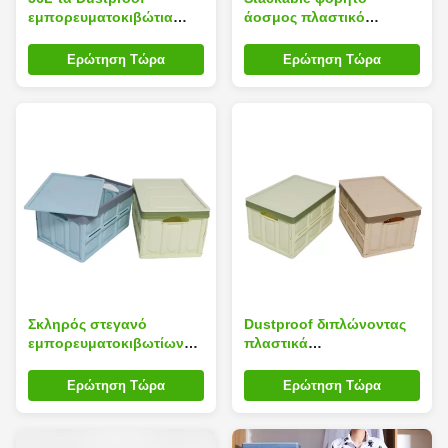
εμπορευματοκιβώτια
άοσμος πλαστικό
οικιακής αποθήκευσης
εμπορευματοκιβωτίων
κύβων για τα παιχνίδια
οικιακής αποθήκευσης
Ερώτηση Τώρα
Ερώτηση Τώρα
τσιμπούν το άοσμος
κύβων Silk Road
πλαστικό PP
Enterprise
Σκληρός στεγανό
Dustproof διπλώνοντας
εμπορευματοκιβωτίων
πλαστικά
οικιακής αποθήκευσης
εμπορευματοκιβώτια
κύβων 0.7kg φορητός PP
ODM, πρακτικό
Ερώτηση Τώρα
Ερώτηση Τώρα
πλαστικός Stackable
πτυσσόμενο πλαστικό
κιβώτιο αποθήκευσης