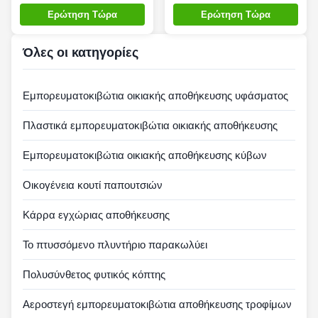
καπάκι, ανθεκτικά
ελαφρύ πτυσσόμενο
Ερώτηση Τώρα
Ερώτηση Τώρα
πτυσσόμενα πλαστικά
πλαστικό Tote
δοχεία Silk Road
Όλες οι κατηγορίες
Enterprise
Εμπορευματοκιβώτια οικιακής αποθήκευσης υφάσματος
Πλαστικά εμπορευματοκιβώτια οικιακής αποθήκευσης
Εμπορευματοκιβώτια οικιακής αποθήκευσης κύβων
Οικογένεια κουτί παπουτσιών
Κάρρα εγχώριας αποθήκευσης
Το πτυσσόμενο πλυντήριο παρακωλύει
Πολυσύνθετος φυτικός κόπτης
Αεροστεγή εμπορευματοκιβώτια αποθήκευσης τροφίμων