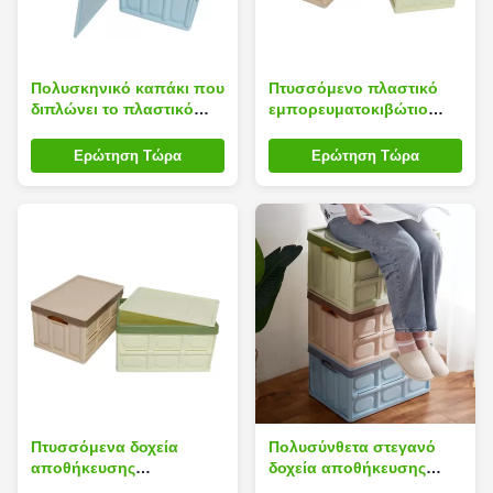
Πολυσκηνικό καπάκι που
Πτυσσόμενο πλαστικό
διπλώνει το πλαστικό
εμπορευματοκιβώτιο
κιβώτιο αποθήκευσης,
Πολυσκηνικό, άοσμος
Washable πτυσσόμενο
πτυσσόμενα πλαστικά
Ερώτηση Τώρα
Ερώτηση Τώρα
Totes με το καπάκι
κλουβιά με τα καπάκια
Πτυσσόμενα δοχεία
Πολυσύνθετα στεγανό
αποθήκευσης
δοχεία αποθήκευσης
Πολυσκηνικό με το
καπάκι, υπερβολικά