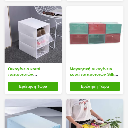
Οικογένεια κουτί
Μαγνητική οικογένεια
παπουτσιών
κουτί παπουτσιών Silk
ορθογωνίων χρήσης
Road Enterprise για τη
Πολυσκηνικό για
χρήση αποθήκευσης
Ερώτηση Τώρα
Ερώτηση Τώρα
Dustproof άοσμος
14inches Πολυσκηνικό
αποθήκευσης πάνινων
πάνινων παπουτσιών
παπουτσιών