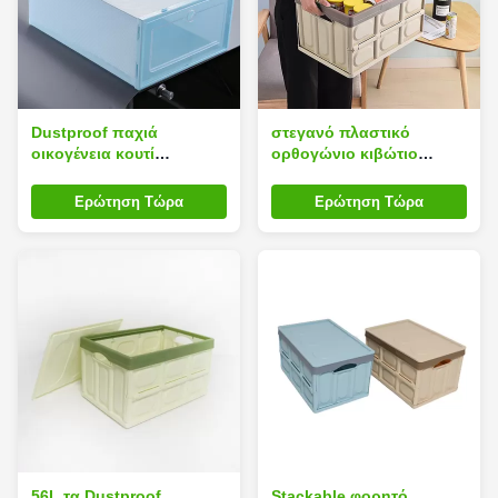
Dustproof παχιά
στεγανό πλαστικό
οικογένεια κουτί
ορθογώνιο κιβώτιο
παπουτσιών καπάκι που
κύβων
διπλώνει 31inches φιλικό
Ερώτηση Τώρα
Ερώτηση Τώρα
προς το περιβάλλον
56L τα Dustproof
Stackable φορητό