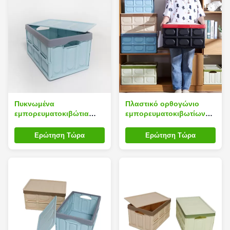
Πυκνωμένα
Πλαστικό ορθογώνιο
εμπορευματοκιβώτια
εμπορευματοκιβωτίων
οικιακής αποθήκευσης
οικιακής αποθήκευσης
κύβων PP πλαστικά για
κύβων 28L καπάκι
Ερώτηση Τώρα
Ερώτηση Τώρα
το πρόχειρο φαγητό
πολυσύνθετο
αποσπάσιμο Silk Road
Enterprise