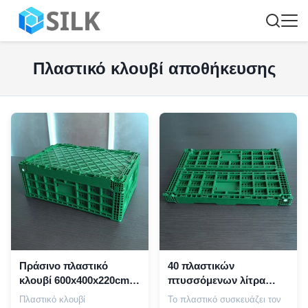
Πλαστικό κλουβί αποθήκευσης
Πράσινο πλαστικό
40 πλαστικών
κλουβί 600x400x220cm
πτυσσόμενων λίτρα
αποθήκευσης για το
κλουβιών ικανότητας με
Πλαστικό κλουβί
Το πλαστικό συσκευάζει τον