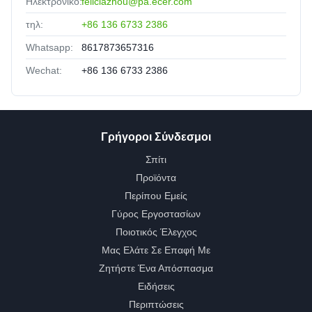
Ηλεκτρονικό:
feliciazhou@pa.ecer.com
τηλ:
+86 136 6733 2386
Whatsapp:
8617873657316
Wechat:
+86 136 6733 2386
Γρήγοροι Σύνδεσμοι
Σπίτι
Προϊόντα
Περίπου Εμείς
Γύρος Εργοστασίων
Ποιοτικός Έλεγχος
Μας Ελάτε Σε Επαφή Με
Ζητήστε Ένα Απόσπασμα
Ειδήσεις
Περιπτώσεις