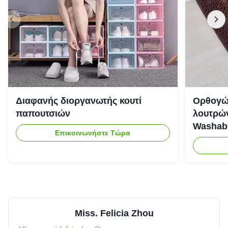
Διαφανής διοργανωτής κουτί
Ορθογώ
παπουτσιών
λουτρών
Washab
Επικοινωνήστε Τώρα
Miss. Felicia Zhou