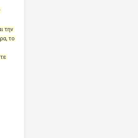
 
 την 
α, το 
τε 