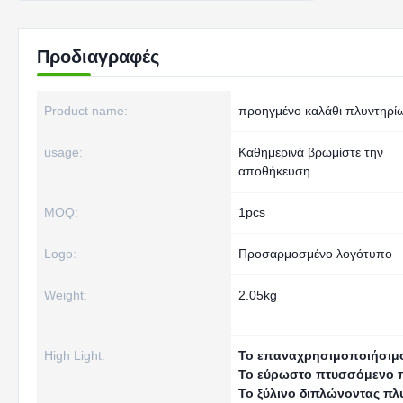
Προδιαγραφές
Product name:
προηγμένο καλάθι πλυντηρί
usage:
Καθημερινά βρωμίστε την
αποθήκευση
MOQ:
1pcs
Logo:
Προσαρμοσμένο λογότυπο
Weight:
2.05kg
High Light:
Το επαναχρησιμοποιήσιμ
Το εύρωστο πτυσσόμενο 
Το ξύλινο διπλώνοντας π