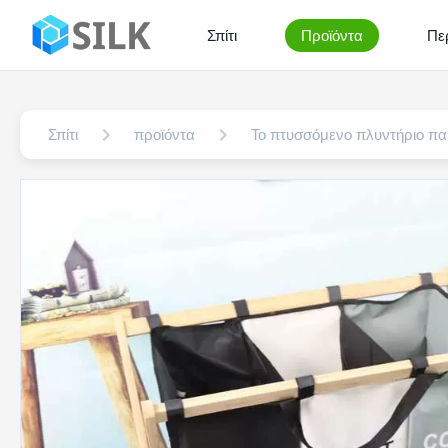
Σπίτι
Προϊόντα
Πε
Σπίτι
προϊόντα
Το πτυσσόμενο πλυντήριο π