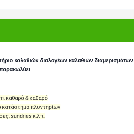
τήριο καλαθιών διαλογέων καλαθιών διαμερισμάτων
παρακωλύει
τι καθαρό & καθαρό
το κατάστημα πλυντηρίων
ες, sundries κ.λπ.