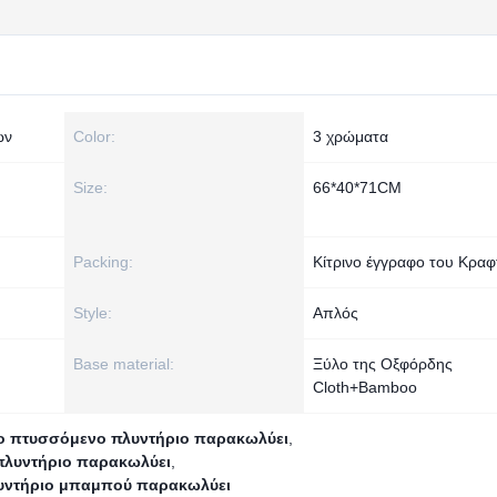
ων
Color:
3 χρώματα
Size:
66*40*71CM
Packing:
Κίτρινο έγγραφο του Κραφ
Style:
Απλός
Base material:
Ξύλο της Οξφόρδης
Cloth+Bamboo
ο πτυσσόμενο πλυντήριο παρακωλύει
,
πλυντήριο παρακωλύει
,
λυντήριο μπαμπού παρακωλύει