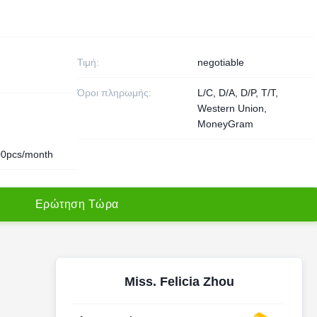
Τιμή:
negotiable
Όροι πληρωμής:
L/C, D/A, D/P, T/T,
Western Union,
MoneyGram
0pcs/month
Ε
ρ
ώ
τ
η
σ
η
Τ
ώ
ρ
α
Miss. Felicia Zhou