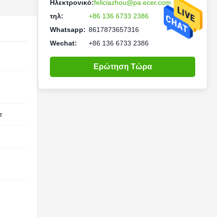
Ηλεκτρονικό:
feliciazhou@pa.ecer.com
τηλ:
+86 136 6733 2386
Whatsapp:
8617873657316
Wechat:
+86 136 6733 2386
Ερώτηση Τώρα
τ