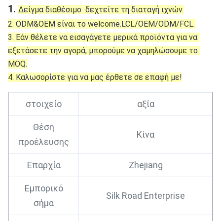
1. 
Δείγμα διαθέσιμο  δεχτείτε τη διαταγή ιχνών.
2. ODM&OEM είναι το welcome.LCL/OEM/ODM/FCL.
3. Εάν θέλετε να εισαγάγετε μερικά προϊόντα για να 
εξετάσετε την αγορά, μπορούμε να χαμηλώσουμε το 
MOQ.
4. Καλωσορίστε για να μας έρθετε σε επαφή με!
στοιχείο
αξία
Θέση
Κίνα
προέλευσης
Επαρχία
Zhejiang
Εμπορικό
Silk Road Enterprise
σήμα