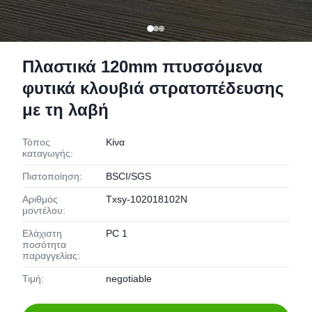
Πλαστικά 120mm πτυσσόμενα
φυτικά κλουβιά στρατοπέδευσης
με τη λαβή
Τόπος
Κίνα
καταγωγής:
Πιστοποίηση:
BSCI/SGS
Αριθμός
Txsy-102018102N
μοντέλου:
Ελάχιστη
PC 1
ποσότητα
παραγγελίας:
Τιμή:
negotiable