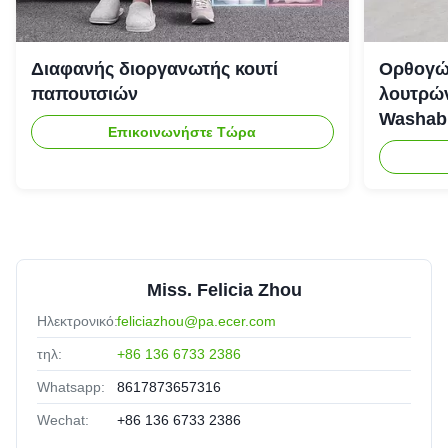
Διαφανής διοργανωτής κουτί
Ορθογώ
παπουτσιών
λουτρών
Washab
Επικοινωνήστε Τώρα
Miss. Felicia Zhou
Ηλεκτρονικό:
feliciazhou@pa.ecer.com
τηλ:
+86 136 6733 2386
Whatsapp:
8617873657316
Wechat:
+86 136 6733 2386