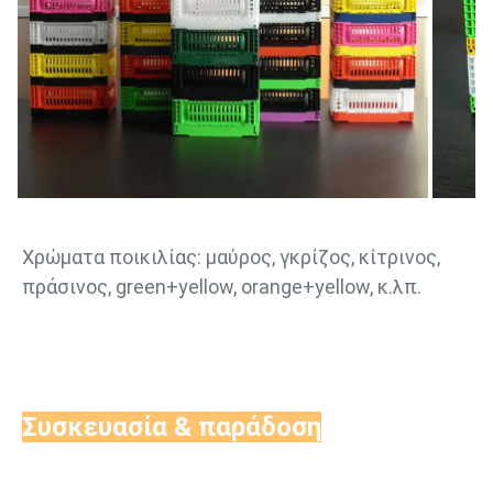
Χρώματα ποικιλίας: μαύρος, γκρίζος, κίτρινος, 
πράσινος, green+yellow, orange+yellow, κ.λπ.
Συσκευασία & παράδοση