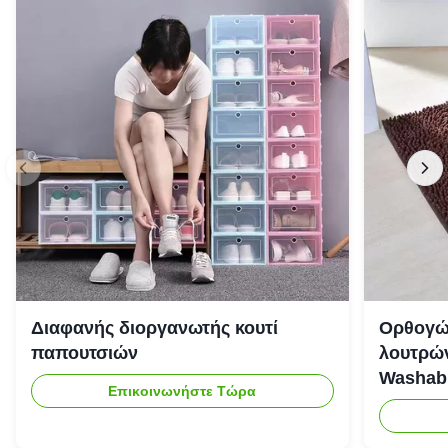
Διαφανής διοργανωτής κουτί
Ορθογώ
παπουτσιών
λουτρών
Washab
Επικοινωνήστε Τώρα