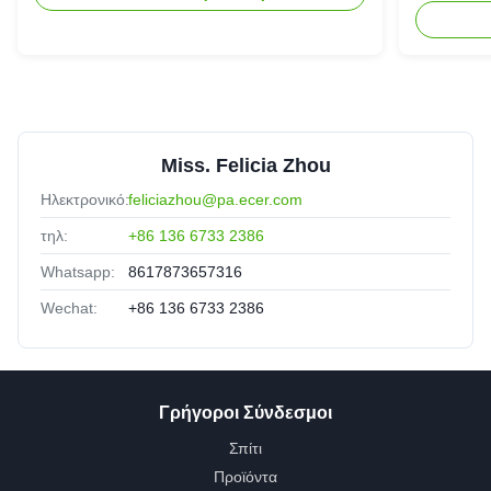
Miss. Felicia Zhou
Ηλεκτρονικό:
feliciazhou@pa.ecer.com
τηλ:
+86 136 6733 2386
Whatsapp:
8617873657316
Wechat:
+86 136 6733 2386
Γρήγοροι Σύνδεσμοι
Σπίτι
Προϊόντα