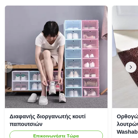
Διαφανής διοργανωτής κουτί
Ορθογώ
παπουτσιών
λουτρών
Washab
Επικοινωνήστε Τώρα