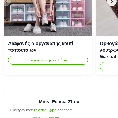
Διαφανής διοργανωτής κουτί
Ορθογώ
παπουτσιών
λουτρών
Washab
Επικοινωνήστε Τώρα
Miss. Felicia Zhou
Ηλεκτρονικό:
feliciazhou@pa.ecer.com