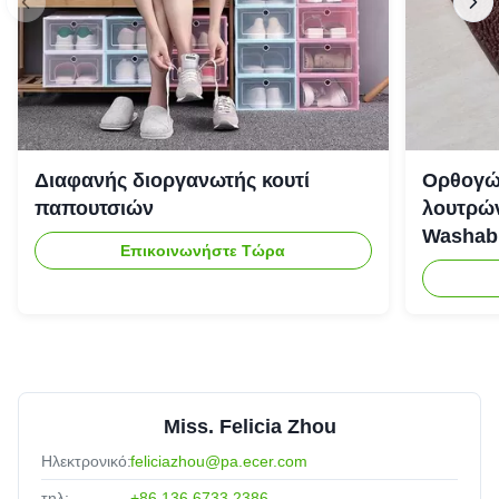
Διαφανής διοργανωτής κουτί
Ορθογώ
παπουτσιών
λουτρών
Washab
Επικοινωνήστε Τώρα
Miss. Felicia Zhou
Ηλεκτρονικό:
feliciazhou@pa.ecer.com
τηλ:
+86 136 6733 2386