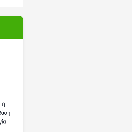
 ή
 βάση
γία