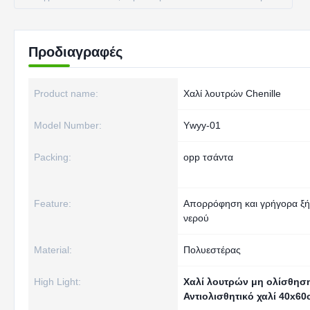
Προδιαγραφές
Product name:
Χαλί λουτρών Chenille
Model Number:
Ywyy-01
Packing:
opp τσάντα
Feature:
Απορρόφηση και γρήγορα ξ
νερού
Material:
Πολυεστέρας
High Light:
Χαλί λουτρών μη ολίσθηση
Αντιολισθητικό χαλί 40x6