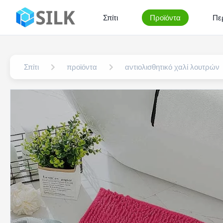
Σπίτι
Προϊόντα
Πε
Σπίτι
προϊόντα
αντιολισθητικό χαλί λουτρών