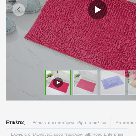
Ετικέτες
Εύρωστη πτυσσόμενη έδρα παραλιών
Αποσπάσι
Ελαφριά διπλώνοντας έδρα παραλιών Silk Road Enterprise