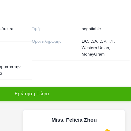
μάτευση
Τιμή:
negotiable
Όροι πληρωμής:
L/C, D/A, D/P, T/T,
Western Union,
MoneyGram
ομμάτια την
α
Ε
ρ
ώ
τ
η
σ
η
Τ
ώ
ρ
α
Miss. Felicia Zhou