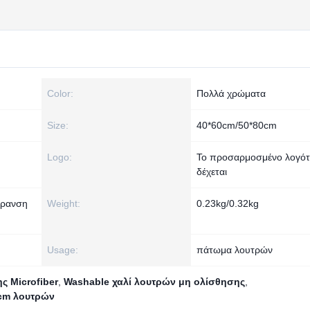
Color:
Πολλά χρώματα
Size:
40*60cm/50*80cm
Logo:
Το προσαρμοσμένο λογό
δέχεται
ήρανση
Weight:
0.23kg/0.32kg
Usage:
πάτωμα λουτρών
ς Microfiber
,
Washable χαλί λουτρών μη ολίσθησης
,
0cm λουτρών