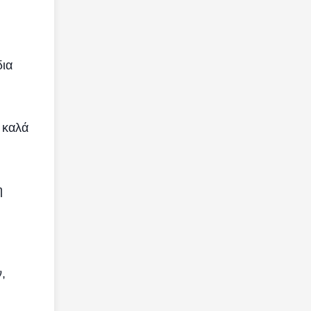
δια
 καλά
η
,