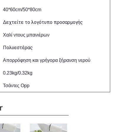
40*60cm/50*80cm
Δεχτείτε το λογότυπο προσαρμογής
Χαλί ντους μπανιέρων
Πολυεστέρας
Απορρόφηση και γρήγορα ξήρανση νερού
0.23kg/0.32kg
Τσάντες Opp