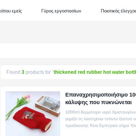
ρίπου εμείς
Γύρος εργοστασίων
Ποιοτικός έλεγχο
Found
3
products for "
thickened red rubber hot water bott
Επαναχρησιμοποιήσιμο 100
κάλυψης που πυκνώνεται
1000ml θερμότερο νερό Χριστουγένν
γεμίζει τη λαστιχένια τσάντα ζεστο
προέλευσης Κίνα Εμπορικό σήμα Yo
τσάντα ζεστού νερού Υλικό ...