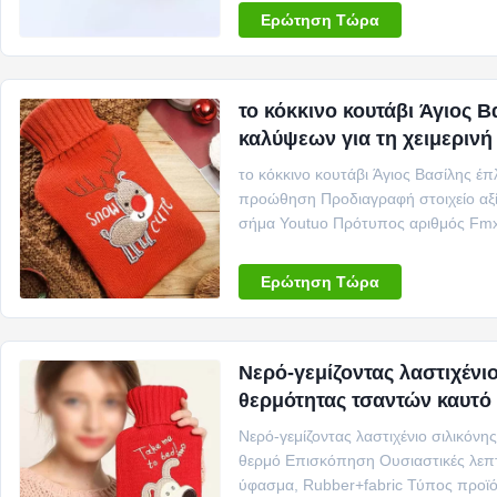
Ερώτηση Τώρα
το κόκκινο κουτάβι Άγιος 
καλύψεων για τη χειμεριν
το κόκκινο κουτάβι Άγιος Βασίλης έπ
προώθηση Προδιαγραφή στοιχείο αξ
σήμα Youtuo Πρότυπος αριθμός Fmx-
τα μπουκάλια ζεστού νερ...
Ερώτηση Τώρα
Νερό-γεμίζοντας λαστιχένι
θερμότητας τσαντών καυτό
Νερό-γεμίζοντας λαστιχένιο σιλικόν
θερμό Επισκόπηση Ουσιαστικές λεπτ
ύφασμα, Rubber+fabric Τύπος προϊ