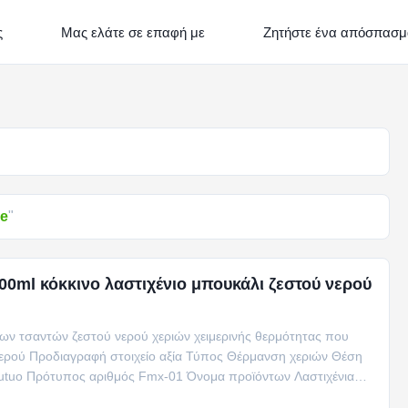
ς
Μας ελάτε σε επαφή με
Ζητήστε ένα απόσπασμ
le
"
0ml κόκκινο λαστιχένιο μπουκάλι ζεστού νερού
ων τσαντών ζεστού νερού χεριών χειμερινής θερμότητας που
ύ νερού Προδιαγραφή στοιχείο αξία Τύπος Θέρμανση χεριών Θέση
utuo Πρότυπος αριθμός Fmx-01 Όνομα προϊόντων Λαστιχένια