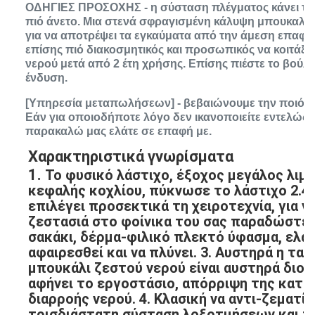
ΟΔΗΓΙΕΣ ΠΡΟΣΟΧΗΣ - η σύσταση πλέγματος κάνει το 
πιό άνετο. Μια στενά σφραγισμένη κάλυψη μπουκαλι
για να αποτρέψει τα εγκαύματα από την άμεση επαφή 
επίσης πιό διακοσμητικός και προσωπικός να κοιτάξει
νερού μετά από 2 έτη χρήσης. Επίσης πιέστε το βούλ
ένδυση.
[Υπηρεσία μεταπωλήσεων] - βεβαιώνουμε την ποιότη
Εάν για οποιοδήποτε λόγο δεν ικανοποιείτε εντελώς 
παρακαλώ μας ελάτε σε επαφή με.
Χαρακτηριστικά γνωρίσματα
1. 
Το φυσικό λάστιχο, έξοχος μεγάλος λιμέ
κεφαλής κοχλίου, πύκνωσε το λάστιχο 2.4mm
επιλέγει προσεκτικά τη χειροτεχνία, για ν
ζεστασιά στο φοίνικα του σας παραδώστε τ
σακάκι, δέρμα-φιλικό πλεκτό ύφασμα, ελαστ
αφαιρεσθεί και να πλύνει. 3. Αυστηρά η τακ
μπουκάλι ζεστού νερού είναι αυστηρά διογ
αφήνει το εργοστάσιο, απόρριψη της κατώ
διαρροής νερού. 4. Κλασική να αντι-ζεματί
τρισδιάστατη σύσταση λοξοτμήσεων και π