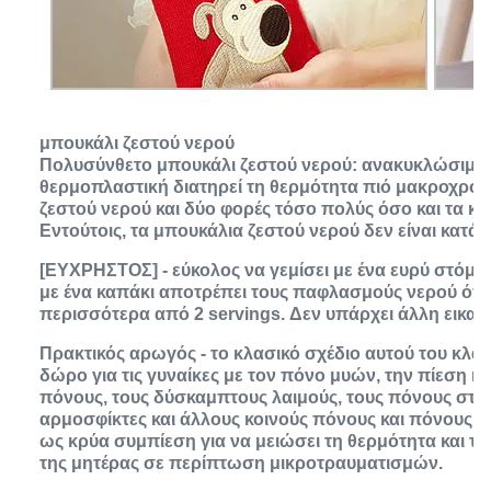
μπουκάλι ζεστού νερού
Πολυσύνθετο μπουκάλι ζεστού νερού: ανακυκλώσιμο
θερμοπλαστική διατηρεί τη θερμότητα πιό μακροχρό
ζεστού νερού και δύο φορές τόσο πολύς όσο και τα κ
Εντούτοις, τα μπουκάλια ζεστού νερού δεν είναι κατά
[ΕΥΧΡΗΣΤΟΣ] - εύκολος να γεμίσει με ένα ευρύ στόμα,
με ένα καπάκι αποτρέπει τους παφλασμούς νερού όπω
περισσότερα από 2 servings. Δεν υπάρχει άλλη εικασ
Πρακτικός αρωγός - το κλασικό σχέδιο αυτού του κλα
δώρο για τις γυναίκες με τον πόνο μυών, την πίεση κα
πόνους, τους δύσκαμπτους λαιμούς, τους πόνους στη
αρμοσφίκτες και άλλους κοινούς πόνους και πόνους, 
ως κρύα συμπίεση για να μειώσει τη θερμότητα και τ
της μητέρας σε περίπτωση μικροτραυματισμών.