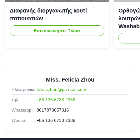
Διαφανής διοργανωτής κουτί
Ορθογώ
παπουτσιών
λουτρών
Washab
Επικοινωνήστε Τώρα
Miss. Felicia Zhou
Ηλεκτρονικό:
feliciazhou@pa.ecer.com
τηλ:
+86 136 6733 2386
Whatsapp:
8617873657316
Wechat:
+86 136 6733 2386