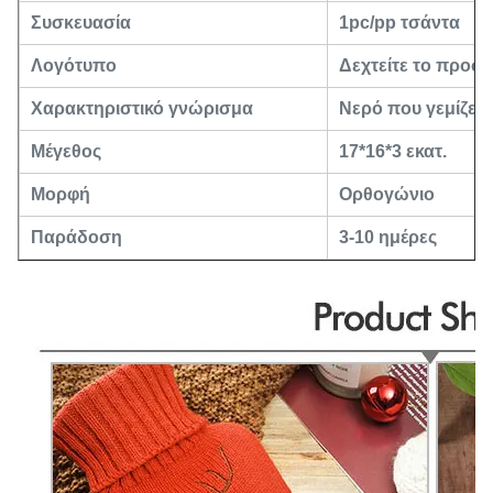
Συσκευασία
1pc/pp τσάντα
Λογότυπο
Δεχτείτε το προ
Χαρακτηριστικό γνώρισμα
Νερό που γεμίζει 
Μέγεθος
17*16*3 εκατ.
Μορφή
Ορθογώνιο
Παράδοση
3-10 ημέρες