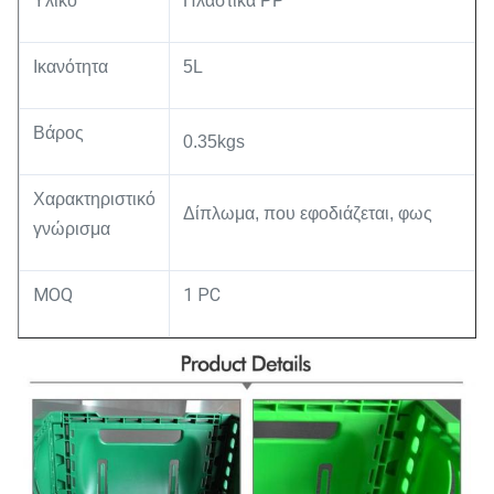
Υλικό
Πλαστικά PP
Ικανότητα
5L
Βάρος
0.35kgs
Χαρακτηριστικό
Δίπλωμα, που εφοδιάζεται, φως
γνώρισμα
MOQ
1 PC