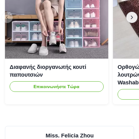
Διαφανής διοργανωτής κουτί
Ορθογώ
παπουτσιών
λουτρών
Washab
Επικοινωνήστε Τώρα
Miss. Felicia Zhou