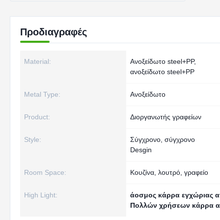
Προδιαγραφές
Material:
Ανοξείδωτο steel+PP,
ανοξείδωτο steel+PP
Metal Type:
Ανοξείδωτο
Product:
Διοργανωτής γραφείων
Style:
Σύγχρονο, σύγχρονο
Desgin
Room Space:
Κουζίνα, λουτρό, γραφείο
High Light:
άοσμος κάρρα εγχώριας 
Πολλών χρήσεων κάρρα α