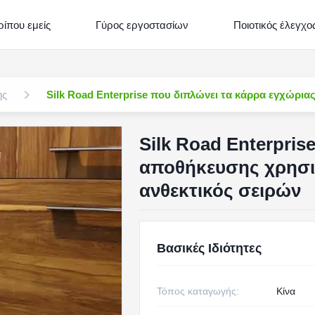
ρίπου εμείς
Γύρος εργοστασίων
Ποιοτικός έλεγχο
ης
Silk Road Enterprise που διπλώνει τα κάρρα εγχώρ
Silk Road Enterpris
αποθήκευσης χρησι
ανθεκτικός σειρών
Βασικές Ιδιότητες
Τόπος καταγωγής:
Κίνα