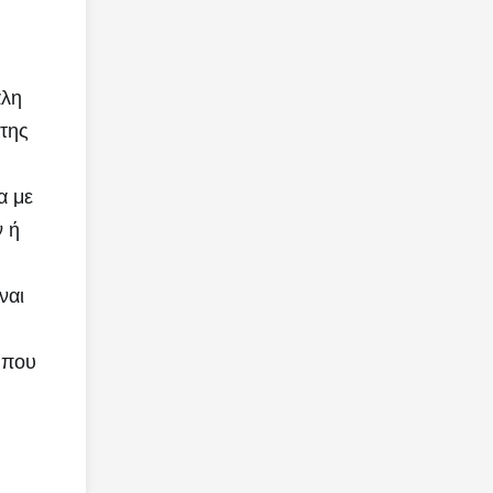
λη 
της 
 με 
 ή 
αι 
που 