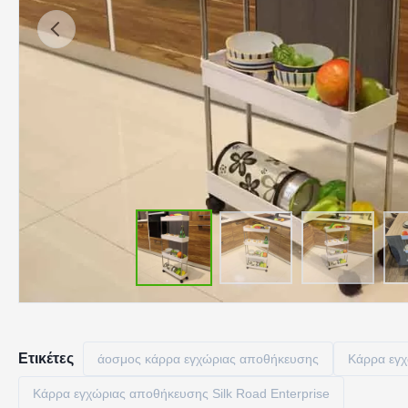
Ετικέτες
άοσμος κάρρα εγχώριας αποθήκευσης
Κάρρα εγ
Κάρρα εγχώριας αποθήκευσης Silk Road Enterprise