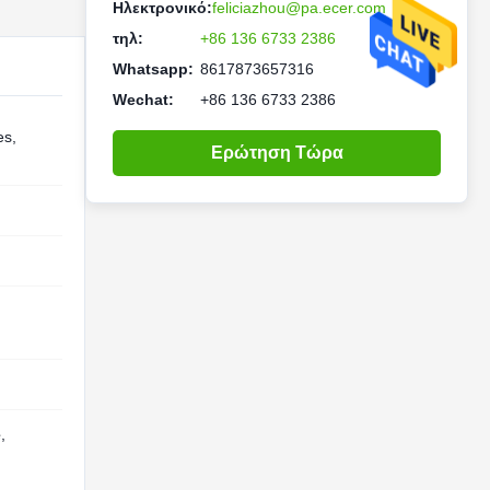
Ηλεκτρονικό:
feliciazhou@pa.ecer.com
τηλ:
+86 136 6733 2386
Whatsapp:
8617873657316
Wechat:
+86 136 6733 2386
es,
Ερώτηση Τώρα
e
,