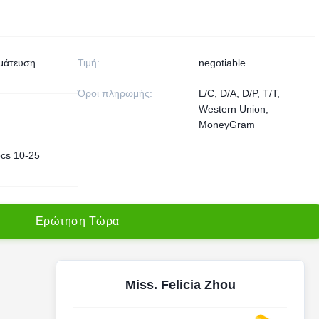
μάτευση
Τιμή:
negotiable
Όροι πληρωμής:
L/C, D/A, D/P, T/T,
Western Union,
MoneyGram
cs 10-25
Ε
ρ
ώ
τ
η
σ
η
Τ
ώ
ρ
α
Miss. Felicia Zhou