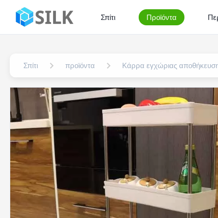
Σπίτι
Προϊόντα
Πε
Σπίτι
προϊόντα
Κάρρα εγχώριας αποθήκευσ