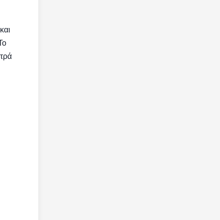
και
Το
υτρά