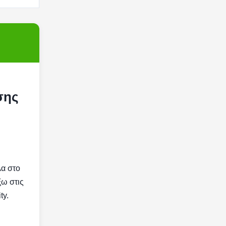
σης
λα στο
ξω στις
ty.