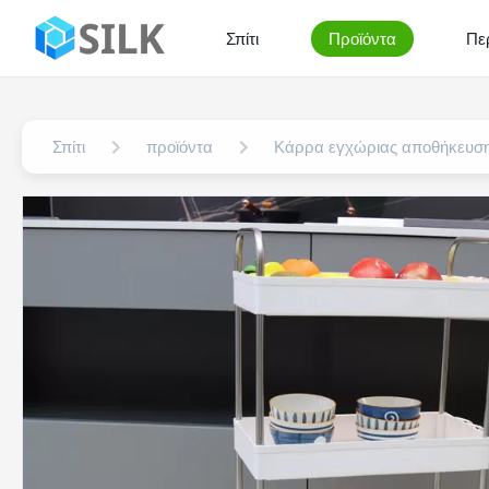
Σπίτι
Προϊόντα
Πε
Σπίτι
προϊόντα
Κάρρα εγχώριας αποθήκευσ