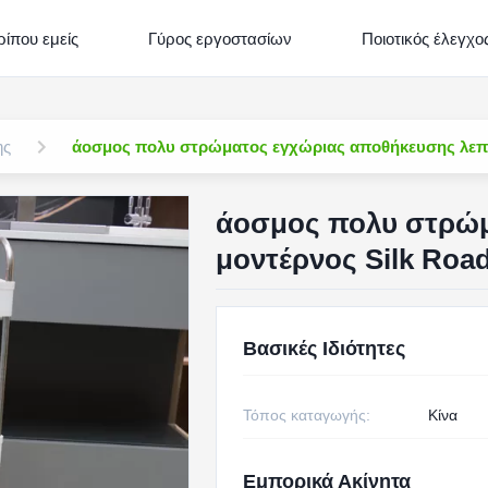
ρίπου εμείς
Γύρος εργοστασίων
Ποιοτικός έλεγχο
ης
άοσμος πολυ στρώματος εγχώριας αποθήκευσης λεπτό
άοσμος πολυ στρώμ
μοντέρνος Silk Roa
Βασικές Ιδιότητες
Τόπος καταγωγής:
Κίνα
Εμπορικά Ακίνητα