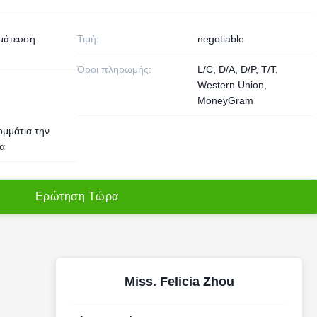
μάτευση
Τιμή:
negotiable
Όροι πληρωμής:
L/C, D/A, D/P, T/T,
Western Union,
MoneyGram
ομμάτια την
α
Ε
ρ
ώ
τ
η
σ
η
Τ
ώ
ρ
α
Miss. Felicia Zhou