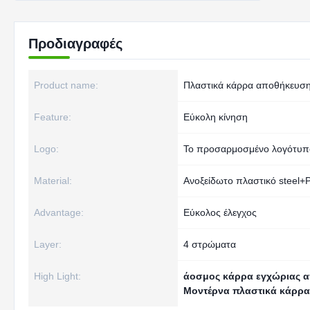
Προδιαγραφές
Product name:
Πλαστικά κάρρα αποθήκευσ
Feature:
Εύκολη κίνηση
Logo:
Το προσαρμοσμένο λογότυπο
Material:
Ανοξείδωτο πλαστικό steel+
Advantage:
Εύκολος έλεγχος
Layer:
4 στρώματα
High Light:
άοσμος κάρρα εγχώριας 
Μοντέρνα πλαστικά κάρρ