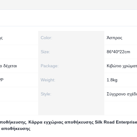
ης
Color:
Άσπρος
Size:
86*40*22cm
 δέχεται
Package:
Κιβώτιο χρώμα
PP
Weight:
1.8kg
Style:
Σύγχρονο σχέδ
αποθήκευσης
,
Κάρρα εγχώριας αποθήκευσης Silk Road Enterpris
α αποθήκευσης