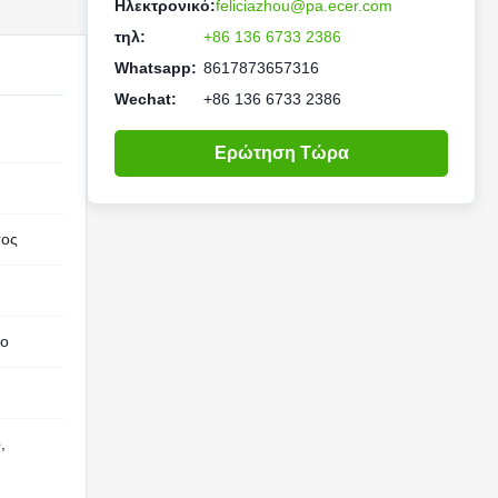
Ηλεκτρονικό:
feliciazhou@pa.ecer.com
τηλ:
+86 136 6733 2386
Whatsapp:
8617873657316
Wechat:
+86 136 6733 2386
Ερώτηση Τώρα
τος
ιο
e
,