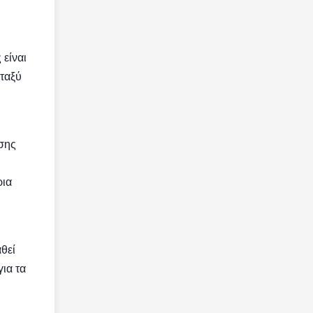
είναι
εταξύ
υσης
ρια
θεί
ια τα
,