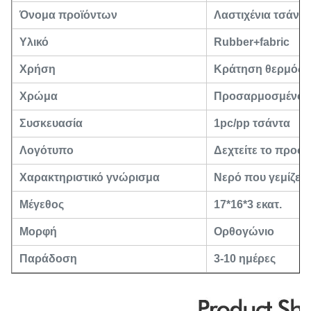
Όνομα προϊόντων
Λαστιχένια τσάντα
Υλικό
Rubber+fabric
Χρήση
Κράτηση θερμός
Χρώμα
Προσαρμοσμένος
Συσκευασία
1pc/pp τσάντα
Λογότυπο
Δεχτείτε το προ
Χαρακτηριστικό γνώρισμα
Νερό που γεμίζει 
Μέγεθος
17*16*3 εκατ.
Μορφή
Ορθογώνιο
Παράδοση
3-10 ημέρες