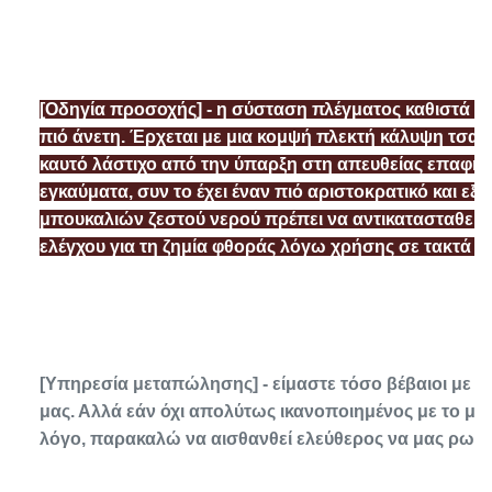
[Οδηγία προσοχής] - η σύσταση πλέγματος καθιστά τ
πιό άνετη. Έρχεται με μια κομψή πλεκτή κάλυψη τσαν
καυτό λάστιχο από την ύπαρξη στη απευθείας επαφή μ
εγκαύματα, συν το έχει έναν πιό αριστοκρατικό και εξατ
μπουκαλιών ζεστού νερού πρέπει να αντικατασταθεί μ
ελέγχου για τη ζημία φθοράς λόγω χρήσης σε τακτά χ
[Υπηρεσία μεταπώλησης] - είμαστε τόσο βέβαιοι με τη
μας. Αλλά εάν όχι απολύτως ικανοποιημένος με το μπ
λόγο, παρακαλώ να αισθανθεί ελεύθερος να μας ρωτή