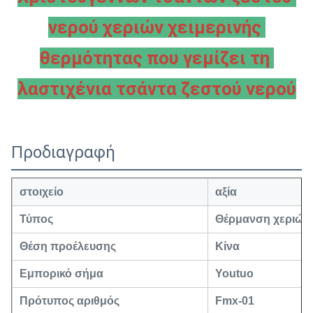
νερού χεριών χειμερινής 
θερμότητας που γεμίζει τη 
λαστιχένια τσάντα ζεστού νερού
Προδιαγραφή
στοιχείο
αξία
Τύπος
Θέρμανση χεριών
Θέση προέλευσης
Κίνα
Εμπορικό σήμα
Youtuo
Πρότυπος αριθμός
Fmx-01