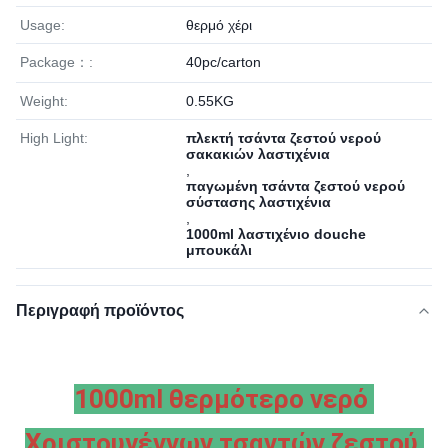
Usage:
θερμό χέρι
Package：:
40pc/carton
Weight:
0.55KG
High Light:
πλεκτή τσάντα ζεστού νερού
σακακιών λαστιχένια
,
παγωμένη τσάντα ζεστού νερού
σύστασης λαστιχένια
,
1000ml λαστιχένιο douche
μπουκάλι
Περιγραφή προϊόντος
1000ml θερμότερο νερό 
Χριστουγέννων τσαντών ζεστού 